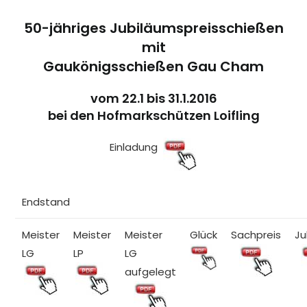
50-jähriges Jubiläumspreisschießen
mit
Gaukönigsschießen Gau Cham
vom 22.1 bis 31.1.2016
bei den Hofmarkschützen Loifling
Einladung
Endstand
Meister
Meister
Meister
Glück
Sachpreis
Ju
LG
LP
LG
aufgelegt